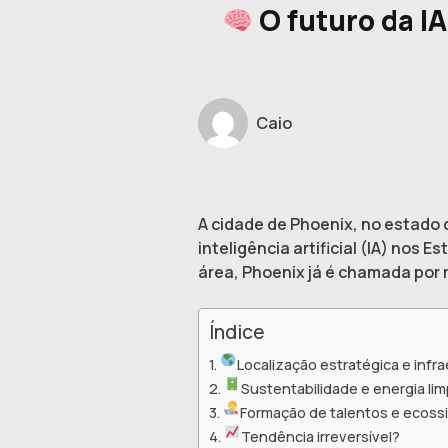
O futuro da I
Caio
A cidade de Phoenix, no estado
inteligência artificial (IA) no
área, Phoenix já é chamada por mu
Índice
Localização estratégica e infr
Sustentabilidade e energia li
Formação de talentos e ecoss
Tendência irreversível?