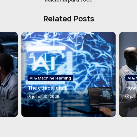
Related Posts
AI & Machine learning
AI &
The ethical chal...
How 
julho 30, 2026
jul