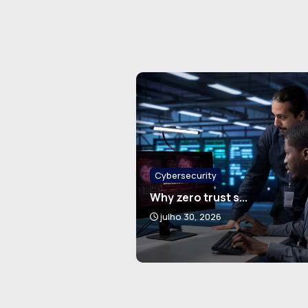
Cybersecurity
Why zero trust s...
julho 30, 2026