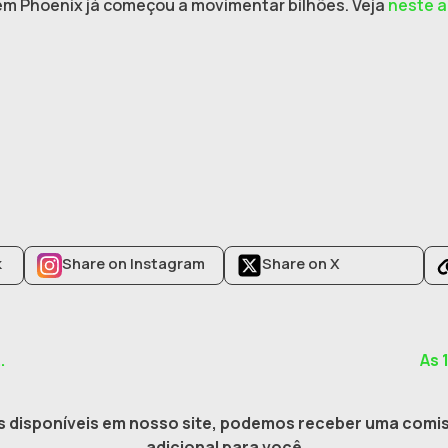
r em Phoenix já começou a movimentar bilhões. Veja
neste a
k
Share on Instagram
Share on X
.
As 
 disponíveis em nosso site, podemos receber uma comis
adicional para você