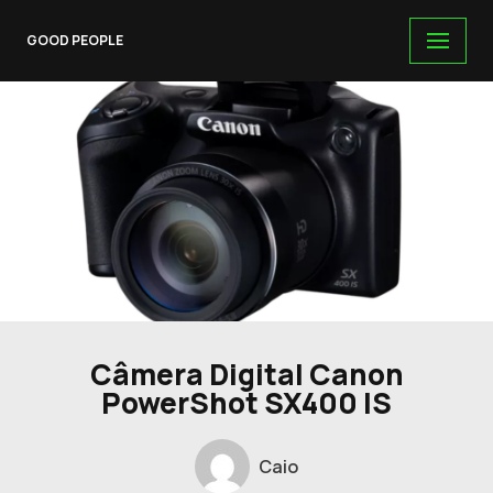
GOOD PEOPLE
Skip
to
content
Câmera Digital Canon
PowerShot SX400 IS
Caio