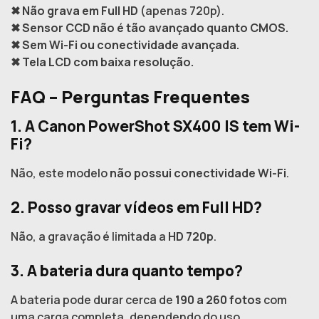
✖
Não grava em Full HD
(apenas 720p).
✖
Sensor CCD não é tão avançado quanto CMOS.
✖
Sem Wi-Fi ou conectividade avançada.
✖
Tela LCD com baixa resolução.
FAQ – Perguntas Frequentes
1. A Canon PowerShot SX400 IS tem Wi-
Fi?
Não, este modelo
não possui conectividade Wi-Fi
.
2. Posso gravar vídeos em Full HD?
Não, a gravação é limitada a
HD 720p
.
3. A bateria dura quanto tempo?
A bateria pode durar cerca de
190 a 260 fotos
com
uma carga completa, dependendo do uso.