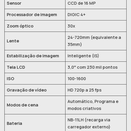
Sensor
CCD de 16 MP
Processador de imagem
DIGIC 4+
Zoom óptico
30x
24-720mm (equivalente a
Lente
35mm)
Estabilização de imagem
Inteligente (IS)
Tela LCD
3,0″ com 230 mil pontos
ISO
100-1600
Gravação de vídeo
HD 720p a 25 fps
Automático, Programa e
Modos de cena
modos criativos
NB-11LH (recarga via
Bateria
carregador externo)