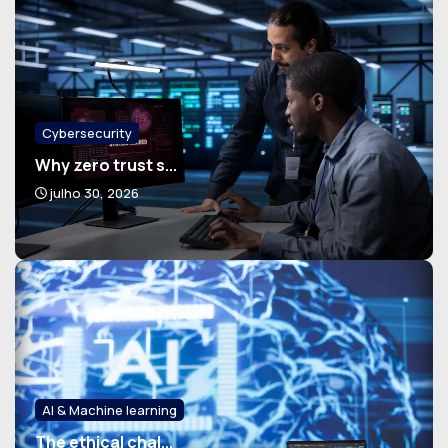
Cybersecurity
Why zero trust s...
julho 30, 2026
AI & Machine learning
The ethical chal...