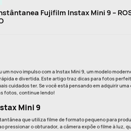
stântanea Fujifilm Instax Mini 9 – RO
O
u um novo impulso com a Instax Mini 9, um modelo moderno
ida e divertida. Este artigo traz dicas para fotos perfeit
 quais cuidados ter. Se você está pensando em adquirir um
s fotos, continue lendo!
stax Mini 9
stantânea que utiliza filme de formato pequeno para prod
ao pressionar o obturador, a câmera expõe o filme à luz, 