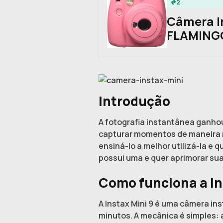
#2
Câmera In
FLAMING
Introdução
A fotografia instantânea ganho
capturar momentos de maneira ráp
ensiná-lo a melhor utilizá-la e
possui uma e quer aprimorar sua
Como funciona a In
A Instax Mini 9 é uma câmera in
minutos. A mecânica é simples: 