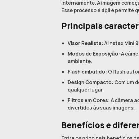
internamente. A imagem começa 
Esse processo é ágil e permite
Principais caracter
Visor Realista:
A Instax Mini 
Modos de Exposição:
A câmer
ambiente.
Flash embutido:
O flash auto
Design Compacto:
Com um des
qualquer lugar.
Filtros em Cores:
A câmera ac
divertidos às suas imagens.
Benefícios e difere
Entre os principais benefícios 