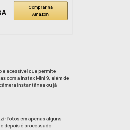
Comprar na
SA
Amazon
 e acessível que permite
as com a Instax Mini 9, além de
a câmera instantânea ou já
uzir fotos em apenas alguns
que depois é processado