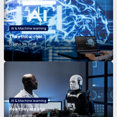
AI & Machine learning
The ethical chal...
julho 30, 2026
AI & Machine learning
How they are sha...
julho 30, 2026