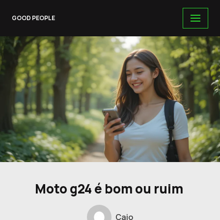
GOOD PEOPLE
Skip
to
content
Moto g24 é bom ou ruim
Caio