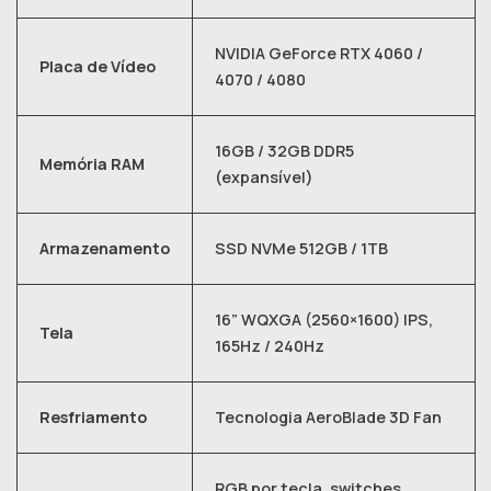
NVIDIA GeForce RTX 4060 /
Placa de Vídeo
4070 / 4080
16GB / 32GB DDR5
Memória RAM
(expansível)
Armazenamento
SSD NVMe 512GB / 1TB
16” WQXGA (2560×1600) IPS,
Tela
165Hz / 240Hz
Resfriamento
Tecnologia AeroBlade 3D Fan
RGB por tecla, switches