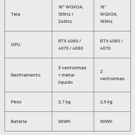
16″ WQXGA,
16”
Tela
165Hz /
WQXGA,
240Hz
165Hz
RTX 4060 /
RTX 4060 /
GPU
4070 / 4080
4070
3 ventoinhas
2
Resfriamento
+ metal
ventoinhas
líquido
Peso
2,7 kg
2,5 kg
Bateria
90Wh
90Wh