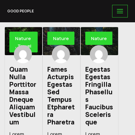
GOOD PEOPLE
Skip
to
content
Nature
Nature
Nature
,
Travel
Quam
Fames
Egestas
Nulla
Acturpis
Egestas
Porttitor
Egestas
Fringilla
Massa
Sed
Phasellu
Dneque
Tempus
s
Aliquam
Etpharet
Faucibus
Vestibul
ra
Sceleris
um
Pharetra
que
Lorem
Lorem
Lorem