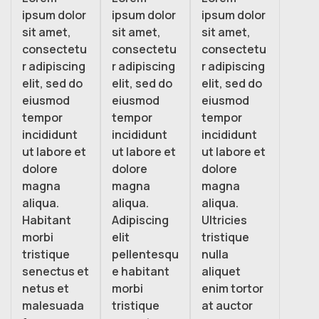
ipsum dolor
ipsum dolor
ipsum dolor
sit amet,
sit amet,
sit amet,
consectetu
consectetu
consectetu
r adipiscing
r adipiscing
r adipiscing
elit, sed do
elit, sed do
elit, sed do
eiusmod
eiusmod
eiusmod
tempor
tempor
tempor
incididunt
incididunt
incididunt
ut labore et
ut labore et
ut labore et
dolore
dolore
dolore
magna
magna
magna
aliqua.
aliqua.
aliqua.
Habitant
Adipiscing
Ultricies
morbi
elit
tristique
tristique
pellentesqu
nulla
senectus et
e habitant
aliquet
netus et
morbi
enim tortor
malesuada
tristique
at auctor