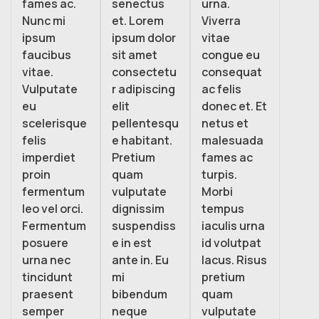
fames ac.
senectus
urna.
Nunc mi
et. Lorem
Viverra
ipsum
ipsum dolor
vitae
faucibus
sit amet
congue eu
vitae.
consectetu
consequat
Vulputate
r adipiscing
ac felis
eu
elit
donec et. Et
scelerisque
pellentesqu
netus et
felis
e habitant.
malesuada
imperdiet
Pretium
fames ac
proin
quam
turpis.
fermentum
vulputate
Morbi
leo vel orci.
dignissim
tempus
Fermentum
suspendiss
iaculis urna
posuere
e in est
id volutpat
urna nec
ante in. Eu
lacus. Risus
tincidunt
mi
pretium
praesent
bibendum
quam
semper
neque
vulputate